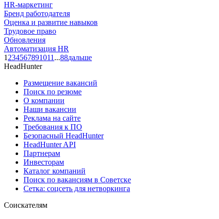
HR-маркетинг
Бренд работодателя
Оценка и развитие навыков
Трудовое право
Обновления
Автоматизация HR
1
2
3
4
5
6
7
8
9
10
11
...
88
дальше
HeadHunter
Размещение вакансий
Поиск по резюме
О компании
Наши вакансии
Реклама на сайте
Требования к ПО
Безопасный HeadHunter
HeadHunter API
Партнерам
Инвесторам
Каталог компаний
Поиск по вакансиям в Советске
Сетка: соцсеть для нетворкинга
Соискателям