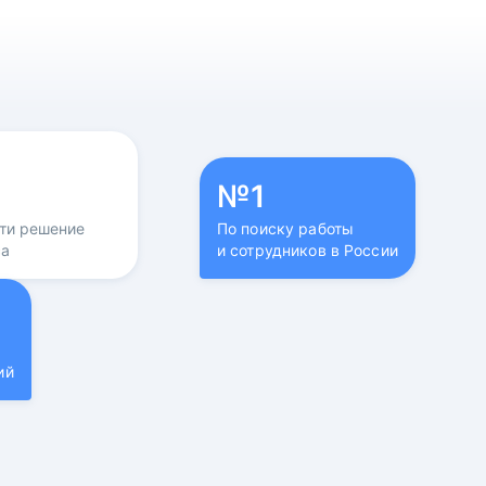
№1
йти решение
По поиску работы
са
и сотрудников в России
ий