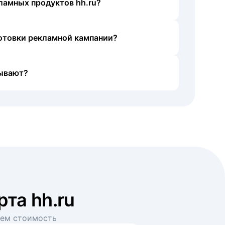
ламных продуктов hh.ru?
готовки рекламной кампании?
ывают?
рта hh.ru
аем стоимость