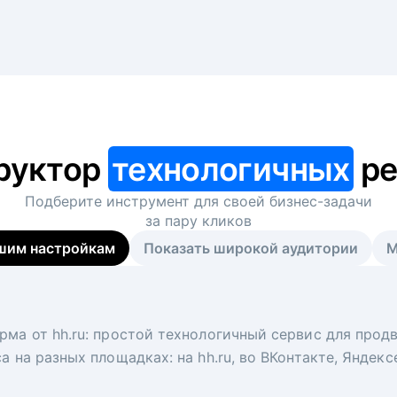
руктор
технологичных
ре
Подберите инструмент для своей
бизнес-задачи
за пару кликов
шим настройкам
Показать широкой аудитории
М
я
 рекрутер
рма от hh.ru: простой технологичный сервис для прод
 для вакансий на главной странице hh.ru. Увеличивает
под ключ. Решите, сколько кандидатов и когда вам нуж
а на разных площадках: на hh.ru, во ВКонтакте, Яндек
ологи, рекрутеры и проектные менеджеры hh.ru с цел
тов