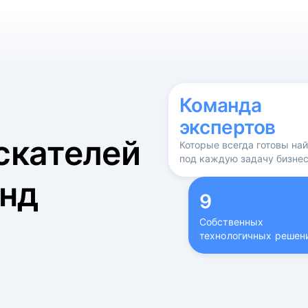
б
Команда
экспертов
скателей
Которые всегда готовы на
под каждую задачу бизне
нд
9
Собственных
технологичных решен