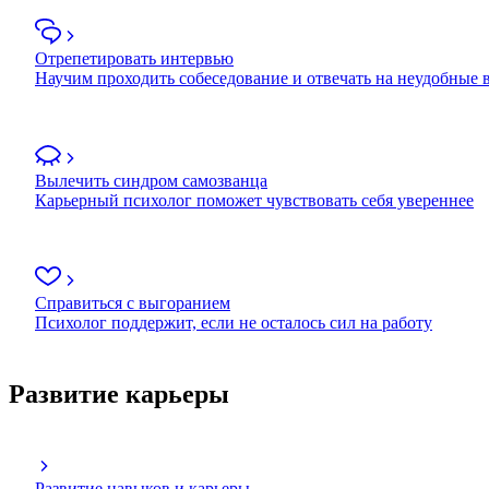
Отрепетировать интервью
Научим проходить собеседование и отвечать на неудобные
Вылечить синдром самозванца
Карьерный психолог поможет чувствовать себя увереннее
Справиться с выгоранием
Психолог поддержит, если не осталось сил на работу
Развитие карьеры
Развитие навыков и карьеры