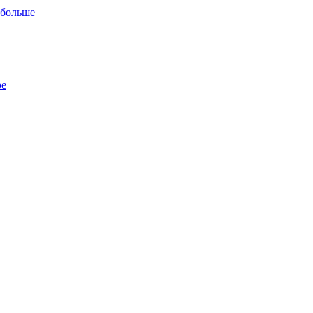
 больше
ре