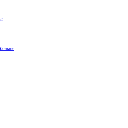
ре
 больше