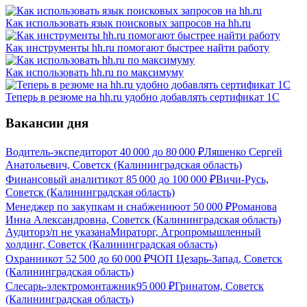
Как использовать язык поисковых запросов на hh.ru
Как инструменты hh.ru помогают быстрее найти работу
Как использовать hh.ru по максимуму
Теперь в резюме на hh.ru удобно добавлять сертификат 1С
Вакансии дня
Водитель-экспедитор
от
40 000
до
80 000
₽
Ляшенко Сергей
Анатольевич, Советск (Калининградская область)
Финансовый аналитик
от
85 000
до
100 000
₽
Вичи-Русь,
Советск (Калининградская область)
Менеджер по закупкам и снабжению
от
50 000
₽
Романова
Инна Александровна, Советск (Калининградская область)
Аудитор
з/п не указана
Мираторг, Агропромышленный
холдинг, Советск (Калининградская область)
Охранник
от
52 500
до
60 000
₽
ЧОП Цезарь-Запад, Советск
(Калининградская область)
Слесарь-электромонтажник
95 000
₽
Гринатом, Советск
(Калининградская область)