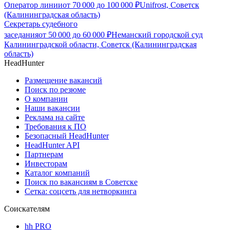
Оператор линии
от
70 000
до
100 000
₽
Unifrost, Советск
(Калининградская область)
Секретарь судебного
заседания
от
50 000
до
60 000
₽
Неманский городской суд
Калининградской области, Советск (Калининградская
область)
HeadHunter
Размещение вакансий
Поиск по резюме
О компании
Наши вакансии
Реклама на сайте
Требования к ПО
Безопасный HeadHunter
HeadHunter API
Партнерам
Инвесторам
Каталог компаний
Поиск по вакансиям в Советске
Сетка: соцсеть для нетворкинга
Соискателям
hh PRO