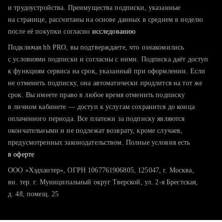
тратите много времени на поиск и вручную поднимаете
и трудоустройства. Преимущества подписки, указанные
резюме
на странице, рассчитаны на основе данных в среднем в неделю
после её покупки согласно
хотите сравнить себя с конкурентами и оценить шансы
исследованию
Подключая hh PRO, вы подтверждаете, что ознакомились
с условиями подписки и согласны с ними. Подписка даёт доступ
к функциям сервиса на срок, указанный при оформлении. Если
не отменить подписку, она автоматически продлится на тот же
срок. Вы имеете право в любое время отменить подписку
в личном кабинете — доступ к услугам сохранится до конца
оплаченного периода. Все платежи за подписку являются
окончательными и не подлежат возврату, кроме случаев,
предусмотренных законодательством. Полные условия есть
в оферте
ООО «Хэдхантер», ОГРН 1067761906805, 125047, г. Москва,
вн. тер. г. Муниципальный округ Тверской, ул. 2-я Брестская,
д. 48, помещ. 25